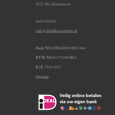
2727 EG Zoetermeer
0651320055
info@deballonnenpret.nl
Bank NL92INGB0008951464
BTW NL001716950B11
KvK 73511803
Sitemap