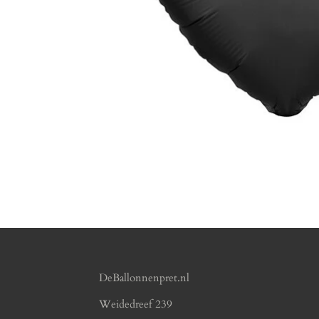
DeBallonnenpret.nl
Weidedreef 239