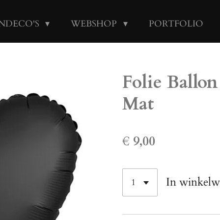
NDECO'S
WEBSHOP
PORTFOLIO
Folie Ballo
Mat
€ 9,00
In winkel