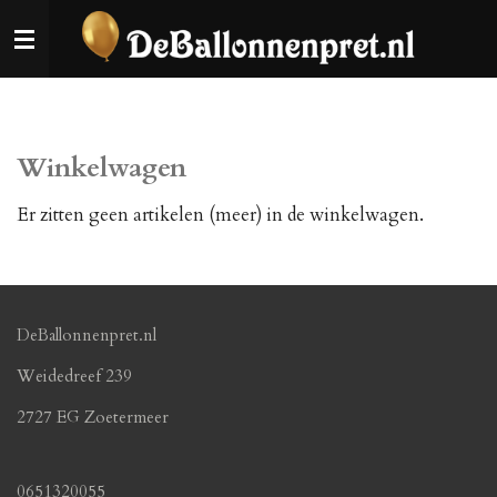
Ga
direct
naar
de
hoofdinhoud
Winkelwagen
Er zitten geen artikelen (meer) in de winkelwagen.
DeBallonnenpret.nl
Weidedreef 239
2727 EG Zoetermeer
0651320055