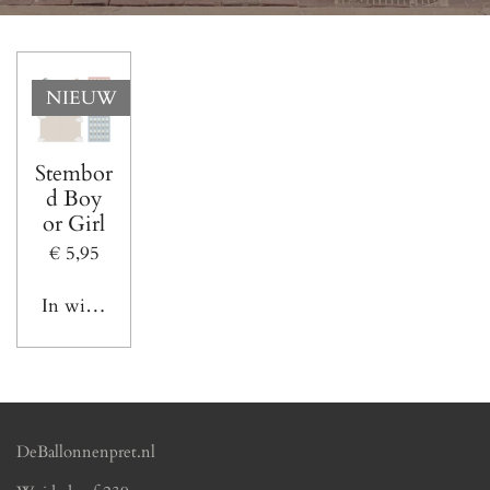
NIEUW
Stembor
d Boy
or Girl
€ 5,95
In winkelwagen
DeBallonnenpret.nl