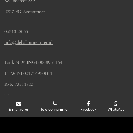
Weidedreef 239
2727 EG Zoetermeer
0651320055
info@deballonnenpret.nl
Bank NL92INGB0008951464
BTW NL001716950B11
KvK 73511803
Sitemap
E-mailadres
Telefoonnummer
Facebook
WhatsApp