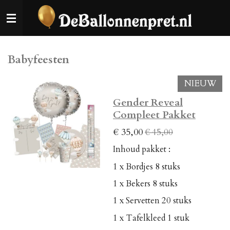
Ga
direct
naar
de
Babyfeesten
hoofdinhoud
NIEUW
Gender Reveal
Compleet Pakket
€ 35,00
€ 45,00
Inhoud pakket :
1 x Bordjes 8 stuks
1 x Bekers 8 stuks
1 x Servetten 20 stuks
1 x Tafelkleed 1 stuk