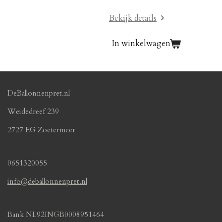
Bekijk details
In winkelwagen
DeBallonnenpret.nl
Weidedreef 239
2727 EG Zoetermeer
0651320055
info@deballonnenpret.nl
Bank NL92INGB0008951464