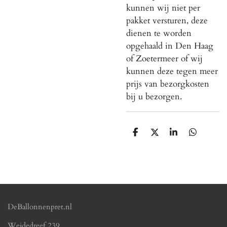
kunnen wij niet per
pakket versturen, deze
dienen te worden
opgehaald in Den Haag
of Zoetermeer of wij
kunnen deze tegen meer
prijs van bezorgkosten
bij u bezorgen.
D
D
S
D
e
e
h
e
l
e
a
l
e
l
r
e
n
e
n
DeBallonnenpret.nl
Weidedreef 239