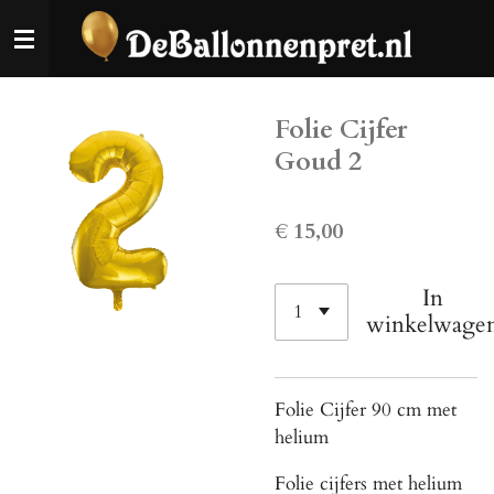
Ga
direct
naar
de
Folie Cijfer
hoofdinhoud
Goud 2
€ 15,00
In
winkelwage
Folie Cijfer 90 cm met
helium
Folie cijfers met helium