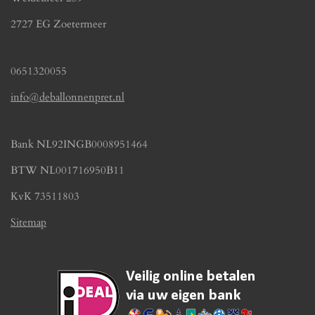
2727 EG Zoetermeer
0651320055
info@deballonnenpret.nl
Bank NL92INGB0008951464
BTW NL001716950B11
KvK 73511803
Sitemap