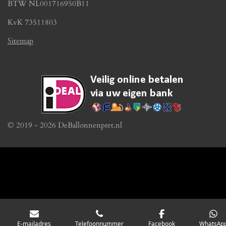
BTW NL001716950B11
KvK 73511803
Sitemap
© 2019 - 2026 DeBallonnenpret.nl
E-mailadres
Telefoonnummer
Facebook
WhatsAp