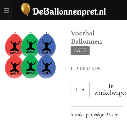
Ga
direct
naar
de
Voetbal
hoofdinhoud
Ballonnen
SALE
€ 2,00
€ 3,95
In
winkelwage
6 stuks per zakje 25 cm