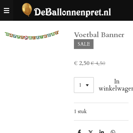
Ga
direct
naar
de
Voetbal Banner
hoofdinhoud
SALE
€ 2,50
€ 4,50
In
winkelwage
1 stuk