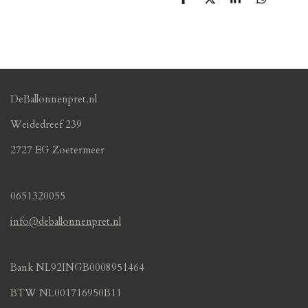
D
D
S
D
e
e
h
e
l
e
a
l
e
l
r
e
n
e
n
DeBallonnenpret.nl
Weidedreef 239
2727 EG Zoetermeer
0651320055
info@deballonnenpret.nl
Bank NL92INGB0008951464
BTW NL001716950B11