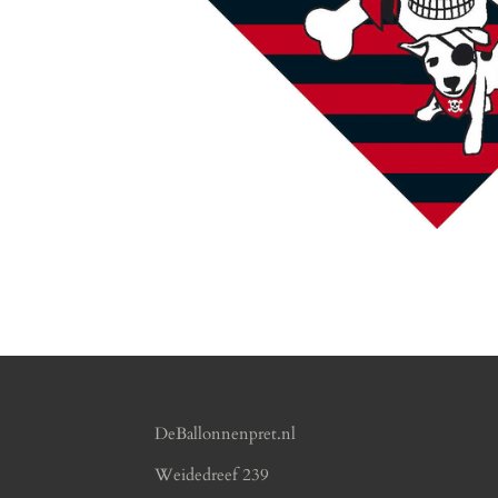
DeBallonnenpret.nl
Weidedreef 239