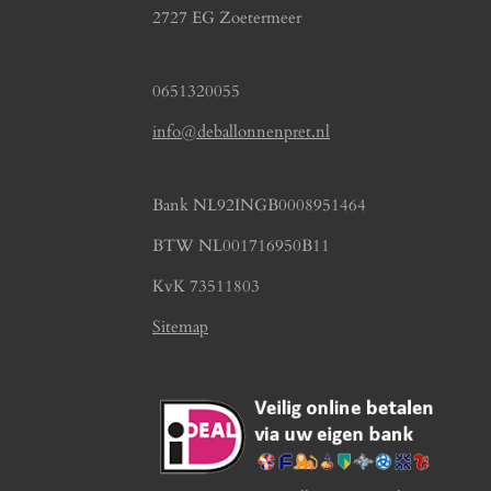
2727 EG Zoetermeer
0651320055
info@deballonnenpret.nl
Bank NL92INGB0008951464
BTW NL001716950B11
KvK 73511803
Sitemap