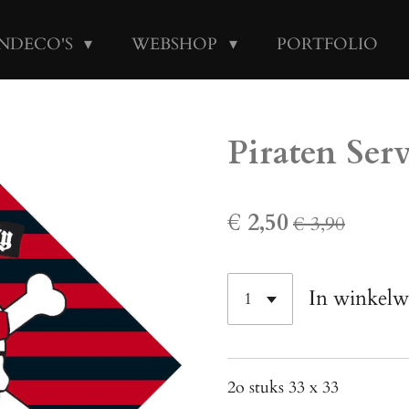
NDECO'S
WEBSHOP
PORTFOLIO
Piraten Ser
€ 2,50
€ 3,90
In winkel
2o stuks 33 x 33