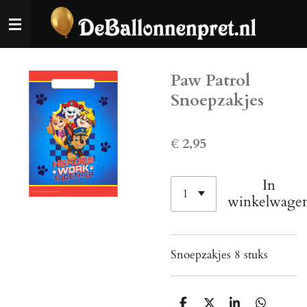
Ga
direct
naar
de
Paw Patrol
hoofdinhoud
Snoepzakjes
€ 2,95
In
winkelwage
Snoepzakjes 8 stuks