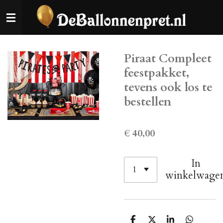
Ga
direct
naar
de
Piraat Compleet
hoofdinhoud
feestpakket,
tevens ook los te
bestellen
€ 40,00
In
winkelwage
D
D
S
D