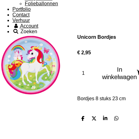
Folieballonnen
Portfolio
Contact
Verhuur
Account
Zoeken
Unicorn Bordjes
€ 2,95
In
winkelwagen
Bordjes 8 stuks 23 cm
D
D
S
D
e
e
h
e
l
e
a
l
e
l
r
e