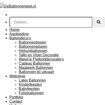
Ga
direct
naar
de
hoofdinhoud
Home
Aanbieding
Ballondeco's
Ballonnenbogen
Ballonnenpilaren
Heliumballonnen
Tafel en Vloer Decoratie
Wand & Plafonddecoratie's
Cadeau Ballonnen
Maatwerk Ballonnen
Ballonnen bij uitvaart
Webshop
Latex Ballonnen
Kinderfeesten
Babyfeesten
Folieballonnen
Portfolio
Contact