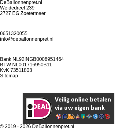
n
e
n
DeBallonnenpret.nl
Weidedreef 239
2727 EG Zoetermeer
0651320055
info@deballonnenpret.nl
Bank NL92INGB0008951464
BTW NL001716950B11
KvK 73511803
Sitemap
© 2019 - 2026 DeBallonnenpret.nl