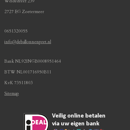
Weidedreef 239
2727 EG Zoetermeer
0651320055
info@deballonnenpret.nl
Bank NL92INGB0008951464
BTW NL001716950B11
KvK 73511803
Sitemap