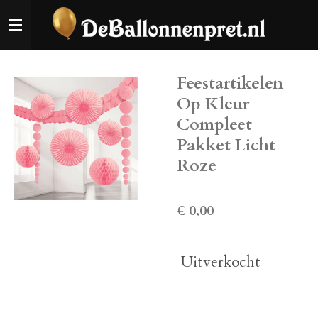
Ga
direct
naar
de
Feestartikelen
hoofdinhoud
Op Kleur
Compleet
Pakket Licht
Roze
€ 0,00
Uitverkocht