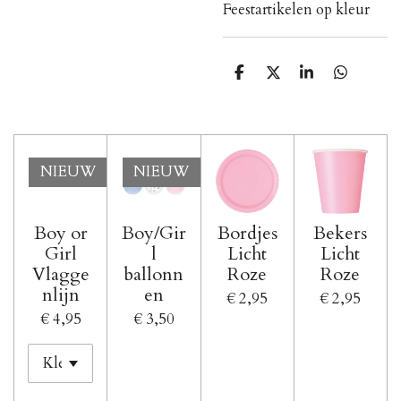
Feestartikelen op kleur
D
D
S
D
e
e
h
e
l
e
a
l
e
l
r
e
n
e
n
NIEUW
NIEUW
Boy or
Boy/Gir
Bordjes
Bekers
Girl
l
Licht
Licht
Vlagge
ballonn
Roze
Roze
nlijn
en
€ 2,95
€ 2,95
€ 4,95
€ 3,50