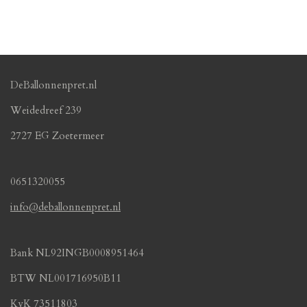
DeBallonnenpret.nl
Weidedreef 239
2727 EG Zoetermeer
0651320055
info@deballonnenpret.nl
Bank NL92INGB0008951464
BTW NL001716950B11
KvK 73511803