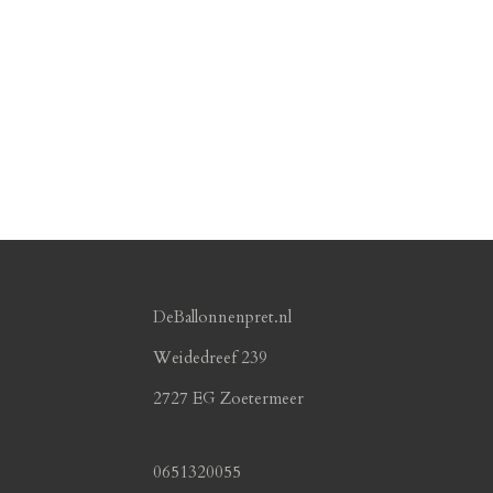
DeBallonnenpret.nl
Weidedreef 239
2727 EG Zoetermeer
0651320055